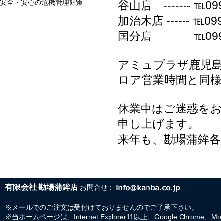
安全・安心の危機管理対策
谷山店 ------- ℡0
加治木店 ------ ℡
国分店 ------- ℡099
アミュプラザ鹿児
ロア営業時間と同
休業中はご迷惑を
申し上げます。
来年も、勘場蒲鉾
有限会社 勘場蒲鉾店
お問合せ：
※メールでのご注文は受付けておりませんのでご了承下さい。
※当ホームページは、Internet Explorer11以上、Google Chrome、M