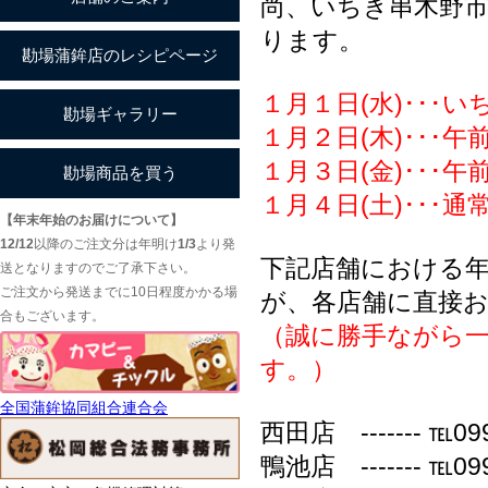
尚、いちき串木野
ります。
１月１日(水)･･･
１月２日(木)･･･
１月３日(金)･･･
１月４日(土)･･･
【年末年始のお届けについて】
12/12
以降のご注文分は年明け
1/3
より発
下記店舗における
送となりますのでご了承下さい。
ご注文から発送までに10日程度かかる場
が、各店舗に直接
合もございます。
（誠に勝手ながら一
す。）
全国蒲鉾協同組合連合会
西田店 ------- ℡
鴨池店 ------- ℡09